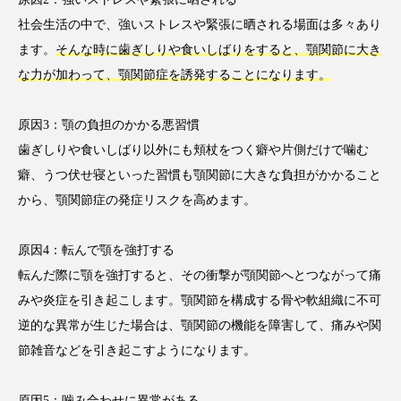
社会生活の中で、強いストレスや緊張に晒される場面は多々あり
ます。
そんな時に歯ぎしりや食いしばりをすると、顎関節に大き
な力が加わって、顎関節症を誘発することになります。
原因3：顎の負担のかかる悪習慣
歯ぎしりや食いしばり以外にも頬杖をつく癖や片側だけで噛む
癖、うつ伏せ寝といった習慣も顎関節に大きな負担がかかること
から、顎関節症の発症リスクを高めます。
原因4：転んで顎を強打する
転んだ際に顎を強打すると、その衝撃が顎関節へとつながって痛
みや炎症を引き起こします。顎関節を構成する骨や軟組織に不可
逆的な異常が生じた場合は、顎関節の機能を障害して、痛みや関
節雑音などを引き起こすようになります。
原因5：噛み合わせに異常がある