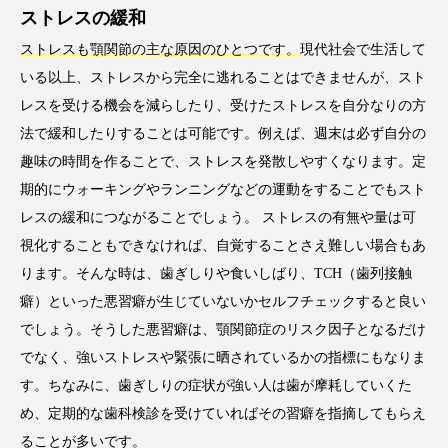
ストレスの緩和
ストレスも顎関節の主な原因のひとつです。
現代社会で生活して
いる以上、ストレスから完全に逃れることはできませんが、スト
レスを受ける機会を減らしたり、受けたストレスを自分なりの方
法で緩和したりすることは可能です。例えば、週末は必ず自分の
趣味の時間を作ることで、ストレスを発散しやすくなります。定
期的にウォーキングやランニングなどの運動をすることでもスト
レスの緩和につながることでしょう。 ストレスの有無や量は可
視化することもできなければ、自覚することさえ難しい場合もあ
ります。そんな時は、歯ぎしりや食いしばり、TCH（歯列接触
癖）といった悪習癖が生じていないかセルフチェックすると良い
でしょう。そうした悪習癖は、顎関節症のリスク因子となるだけ
でなく、強いストレスや緊張に晒されているかの指標にもなりま
す。ちなみに、歯ぎしりの症状が強い人は歯が摩耗していくた
め、定期的な歯科検診を受けていればその習癖を指摘してもらえ
ることが多いです。