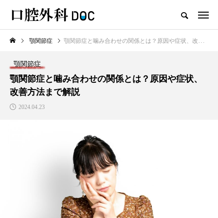
顎関節症
顎関節症と噛み合わせの関係とは？原因や症状、改善方法まで解説
TOP
口腔外科
顎関節症
新着記事
顎関節症と噛み合わせの関係とは？原因や症状、
改善方法まで解説
口腔外科
2024.04.23
口唇ヘルペスと口内炎の違い
は？見分け方や診療科、治療