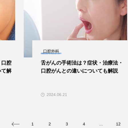
口腔外科
？口腔
舌がんの手術法は？症状・治療法・
いて解
口腔がんとの違いについても解説
2024.06.21
1
2
3
4
…
12