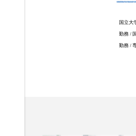
口唇ヘルペスと口内炎の違
は？見分け方や診療科、治
法などを解説
国立大
2025.08.13
勤務 
勤務 
コラム