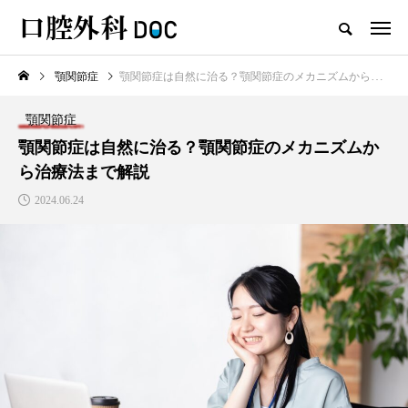
顎関節症
顎関節症は自然に治る？顎関節症のメカニズムから治療法まで解説
TOP
口腔外科
顎関節症
新着記事
顎関節症は自然に治る？顎関節症のメカニズムか
ら治療法まで解説
口腔外科
2024.06.24
口唇ヘルペスと口内炎の違い
は？見分け方や診療科、治療