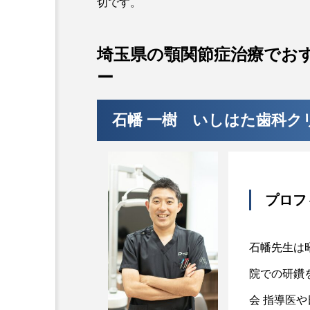
切です。
埼玉県の顎関節症治療でお
ー
石幡 一樹 いしはた歯科ク
プロフ
石幡先生は
院での研鑽
会 指導医