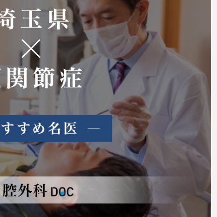
い
療方
注目のトピック