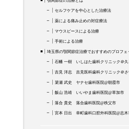
顎関節症の治療とは
セルフケアを中心とした治療法
薬による痛み止めの対症療法
マウスピースによる治療
手術による治療
埼玉県の顎関節症治療でおすすめのプロフェ
石幡 一樹 いしはた歯科クリニック＠久
吉見 洋志 吉見医科歯科クリニック＠
簗瀬 武史 ヤナセ歯科医院@朝霞市
飯山 浩靖 いいやま歯科医院@草加市
落合 貴史 落合歯科医院@秩父市
宮本 日出 幸町歯科口腔外科医院@志木