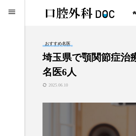
おすすめ名医
埼玉県で顎関節症治
口腔外科
名医6人
2025.06.10