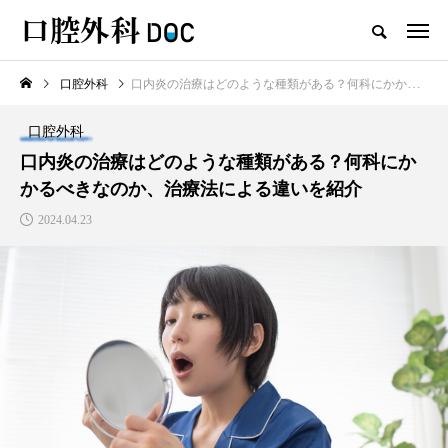
口腔外科
口内炎の治療はどのような種類がある？何科にかかるべきなのか、治療法による違いを紹介
TOP
口腔外科
口腔外科
新着記事
口内炎の治療はどのような種類がある？何科にか
かるべきなのか、治療法による違いを紹介
口腔外科
2024.04.23
口唇ヘルペスと口内炎の違い
は？見分け方や診療科、治療