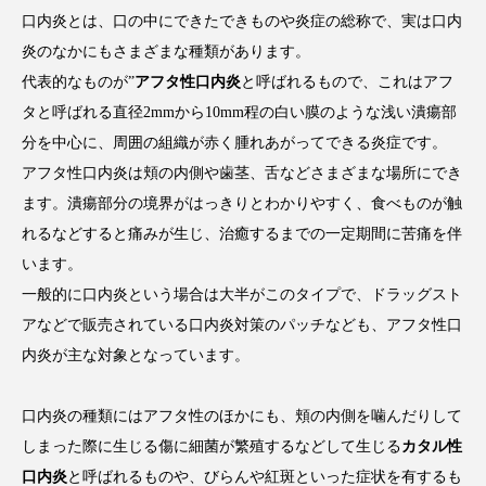
口内炎とは、口の中にできたできものや炎症の総称で、実は口内
炎のなかにもさまざまな種類があります。
代表的なものが”
アフタ性口内炎
と呼ばれるもので、これはアフ
タと呼ばれる直径2mmから10mm程の白い膜のような浅い潰瘍部
分を中心に、周囲の組織が赤く腫れあがってできる炎症です。
アフタ性口内炎は頬の内側や歯茎、舌などさまざまな場所にでき
ます。潰瘍部分の境界がはっきりとわかりやすく、食べものが触
れるなどすると痛みが生じ、治癒するまでの一定期間に苦痛を伴
います。
一般的に口内炎という場合は大半がこのタイプで、ドラッグスト
アなどで販売されている口内炎対策のパッチなども、アフタ性口
内炎が主な対象となっています。
口内炎の種類にはアフタ性のほかにも、頬の内側を噛んだりして
しまった際に生じる傷に細菌が繁殖するなどして生じる
カタル性
口内炎
と呼ばれるものや、びらんや紅斑といった症状を有するも