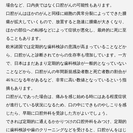
場合など、口内炎ではなく口腔がんの可能性もあります。
口腔がんはほかのがんと同様に細胞の異常分裂によってできた腫
瘍が拡大していくもので、放置すると急速に腫瘍が大きくなり、
ほかの部位への転移などによって症状が悪化し、最終的に死に至
ることもあります。
欧米諸国では定期的な歯科検診の意識が高まっていることなどか
ら、口腔がんと診断されてからの生存率も増加しています。一方
で、日本はまだあまり定期的な歯科検診が一般的となっていない
ことなどから、口腔がんの年間新規感染者数と死亡者数の割合が
46％になる年があるなど、非常に高い数値となっているという指
摘もあります。
口腔がんであった場合は、痛みを感じ始める時にはある程度症状
が進行している状況になるため、口の中にできものやしこりを感
じたら、早期に口腔外科を受診した方がよいでしょう。
できれば定期的に通えるかかりつけの口腔外科をみつけ、定期的
に歯科検診や歯のクリーニングなどを受けると、口腔がんをはじ