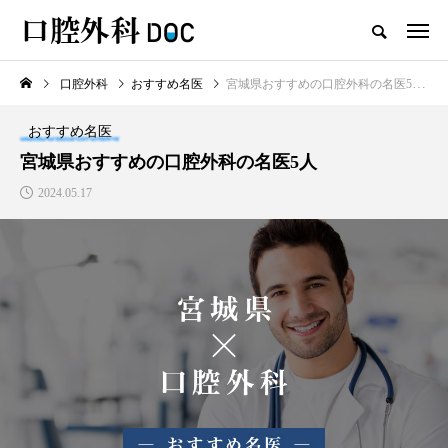
口腔外科
おすすめ名医
宮城県おすすめの口腔外科の名医5人
TOP
口腔外科
おすすめ名医
新着記事
宮城県おすすめの口腔外科の名医5人
2024.05.17
口腔外科
口唇ヘルペスと口内炎の違い
は？見分け方や診療科、治療