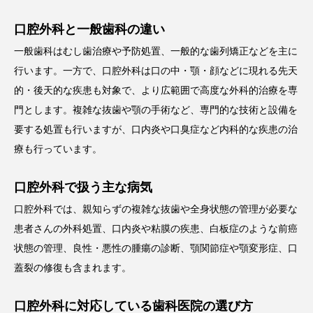
口腔外科と一般歯科の違い
一般歯科はむし歯治療や予防処置、一般的な歯列矯正などを主に
行います。一方で、口腔外科は口の中・顎・顔などに現れる先天
的・後天的な疾患も対象で、より広範囲で高度な外科的治療を専
門とします。複雑な抜歯や顎の手術など、専門的な技術と設備を
要する処置も行いますが、口内炎や口臭症など内科的な疾患の治
療も行っています。
口腔外科で扱う主な病気
口腔外科では、親知らずの複雑な抜歯や全身状態の管理が必要な
患者さんの外科処置、口内炎や粘膜の疾患、白板症のような前癌
状態の管理、良性・悪性の腫瘍の診断、顎関節症や顎変形症、口
蓋裂の修復も含まれます。
口腔外科に対応している歯科医院の選び方