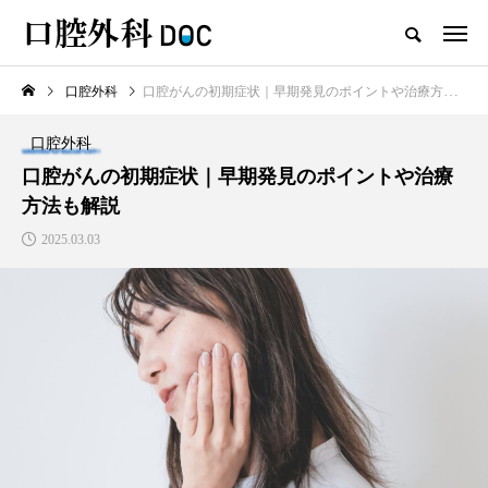
口腔外科
口腔がんの初期症状｜早期発見のポイントや治療方法も解説
TOP
口腔外科
口腔外科
新着記事
口腔がんの初期症状｜早期発見のポイントや治療
方法も解説
口腔外科
2025.03.03
口唇ヘルペスと口内炎の違い
は？見分け方や診療科、治療