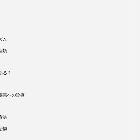
ズム
の種類
ある？
疾患への診療
療法
せ物